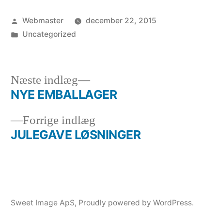
Posted
Webmaster
december 22, 2015
by
Posted
Uncategorized
in
Next
Næste indlæg
post:
NYE EMBALLAGER
Indlægsnavigation
Previous
Forrige indlæg
post:
JULEGAVE LØSNINGER
Sweet Image ApS
,
Proudly powered by WordPress.