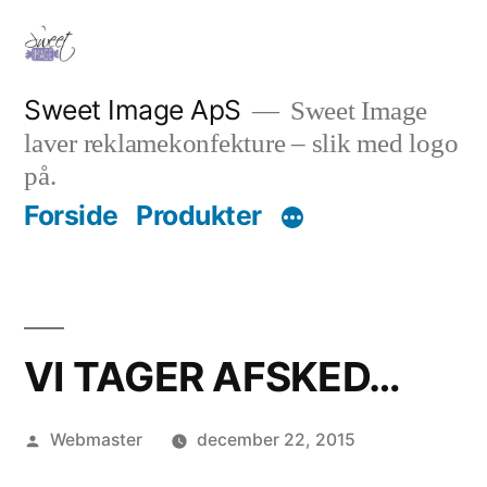
Videre
til
indhold
Sweet Image ApS
Sweet Image
laver reklamekonfekture – slik med logo
på.
Forside
Produkter
VI TAGER AFSKED…
Posted
Webmaster
december 22, 2015
by