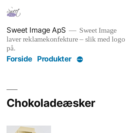
Videre
til
indhold
Sweet Image ApS
Sweet Image
laver reklamekonfekture – slik med logo
på.
Forside
Produkter
Chokoladeæsker