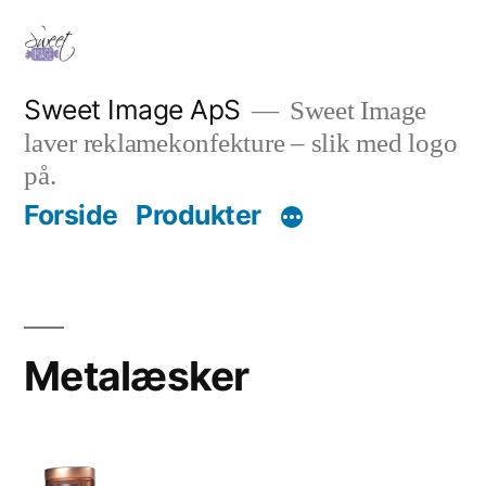
Videre
til
indhold
Sweet Image ApS
Sweet Image
laver reklamekonfekture – slik med logo
på.
Forside
Produkter
Metalæsker