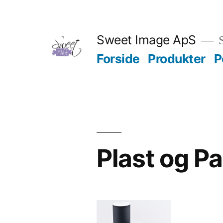
Videre
til
Sweet Image ApS
S
indhold
Forside
Produkter
P
Plast og P