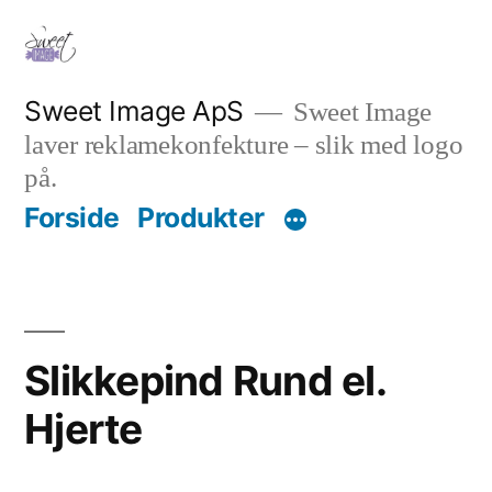
Videre
til
indhold
Sweet Image ApS
Sweet Image
laver reklamekonfekture – slik med logo
på.
Forside
Produkter
Slikkepind Rund el.
Hjerte