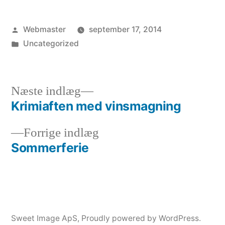
Posted
Webmaster
september 17, 2014
by
Posted
Uncategorized
in
Next
Næste indlæg
post:
Krimiaften med vinsmagning
Indlægsnavigation
Previous
Forrige indlæg
post:
Sommerferie
Sweet Image ApS
,
Proudly powered by WordPress.