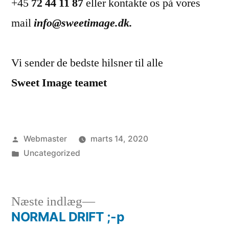
+45
72 44 11 87
eller kontakte os på vores
mail
info@sweetimage.dk.
Vi sender de bedste hilsner til alle
Sweet Image teamet
Posted
Webmaster
marts 14, 2020
by
Posted
Uncategorized
in
Next
Næste indlæg
post:
NORMAL DRIFT ;-p
Indlægsnavigation