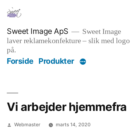
Videre
til
indhold
Sweet Image ApS
Sweet Image
laver reklamekonfekture – slik med logo
på.
Forside
Produkter
Vi arbejder hjemmefra
Posted
Webmaster
marts 14, 2020
by