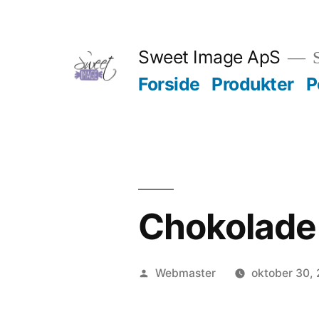
Videre
til
Sweet Image ApS
S
indhold
Forside
Produkter
P
Chokolade 
Posted
Webmaster
oktober 30,
by