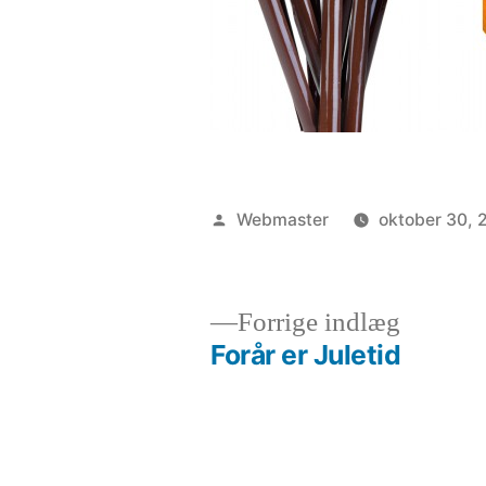
Posted
Webmaster
oktober 30, 
by
Previou
Forrige indlæg
post:
Forår er Juletid
Indlægsnavigation