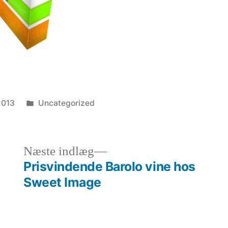
Posted
2013
Uncategorized
in
s
Next
Næste indlæg
post:
Prisvindende Barolo vine hos
Sweet Image