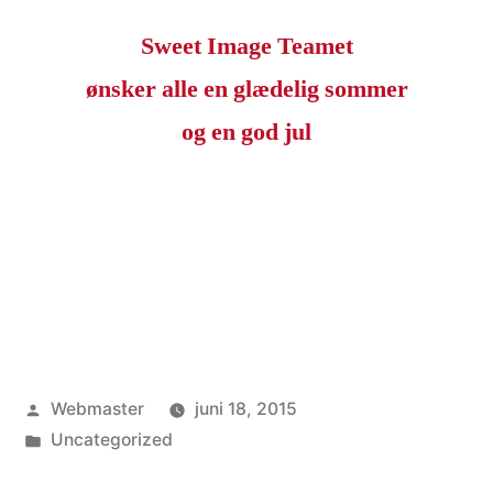
Sweet Image Teamet
ønsker alle en glædelig sommer
og en god jul
Posted
Webmaster
juni 18, 2015
by
Posted
Uncategorized
in