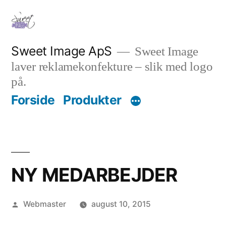
Videre
til
indhold
Sweet Image ApS
Sweet Image
laver reklamekonfekture – slik med logo
på.
Forside
Produkter
NY MEDARBEJDER
Posted
Webmaster
august 10, 2015
by