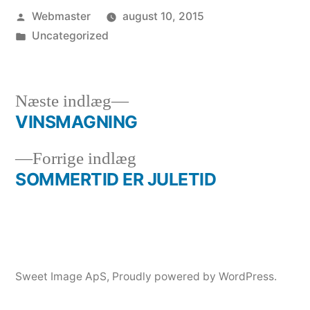
Posted
Webmaster
august 10, 2015
by
Posted
Uncategorized
in
Next
Næste indlæg
post:
VINSMAGNING
Indlægsnavigation
Previous
Forrige indlæg
post:
SOMMERTID ER JULETID
Sweet Image ApS
,
Proudly powered by WordPress.