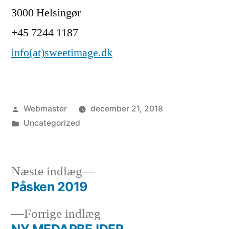
3000 Helsingør
+45 7244 1187
info(at)sweetimage.dk
Posted
Webmaster
december 21, 2018
by
Posted
Uncategorized
in
Next
Næste indlæg
post:
Påsken 2019
Indlægsnavigation
Previous
Forrige indlæg
post: