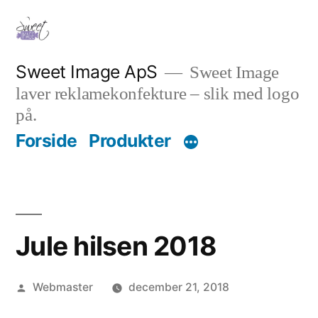
Videre
til
indhold
Sweet Image ApS
Sweet Image
laver reklamekonfekture – slik med logo
på.
Forside
Produkter
Jule hilsen 2018
Posted
Webmaster
december 21, 2018
by