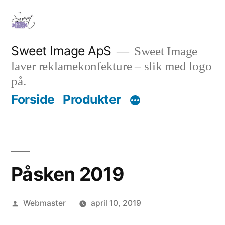
Videre
til
indhold
Sweet Image ApS
Sweet Image
laver reklamekonfekture – slik med logo
på.
Forside
Produkter
Påsken 2019
Posted
Webmaster
april 10, 2019
by